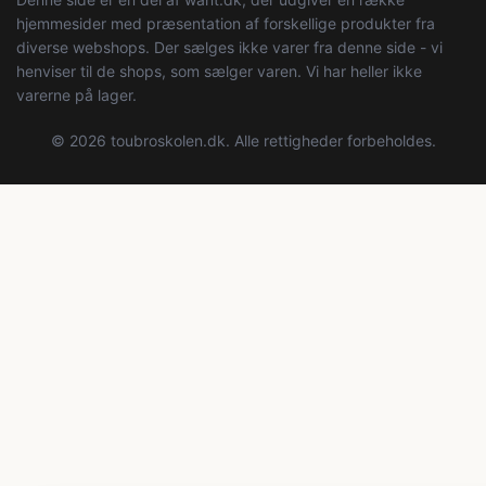
hjemmesider med præsentation af forskellige produkter fra
diverse webshops. Der sælges ikke varer fra denne side - vi
henviser til de shops, som sælger varen. Vi har heller ikke
varerne på lager.
© 2026 toubroskolen.dk. Alle rettigheder forbeholdes.