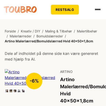
RESTSALG
Forside
/
Kreativ / DIY
/
Maling & Tilbehør
/
Malertilbehør
/
Malerlærreder
/
Bomuldslærreder
/
Artino Malerlærred/Bomuldslærred Hvid 40x50x1,8cm
Dele af indholdet på denne side kan være genereret
med hjælp fra AI.
ARTINO
Artino
-6%
Malerlærred/Bomul
Hvid
40x50x1,8cm