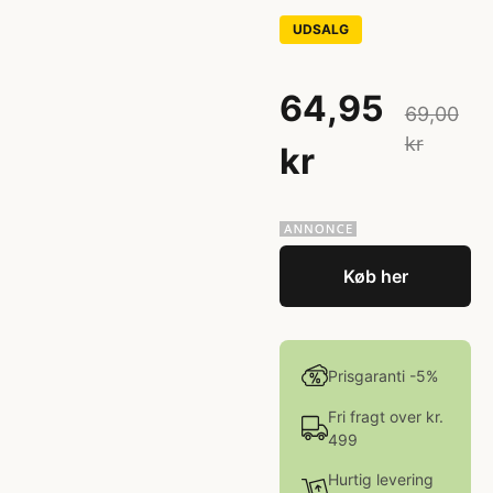
UDSALG
64,95
69,00
kr
kr
Køb her
Prisgaranti -5%
Fri fragt over kr.
499
Hurtig levering