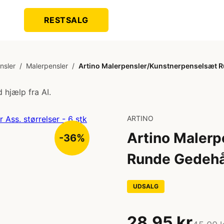
RESTSALG
nsler
/
Malerpensler
/
Artino Malerpensler/Kunstnerpenselsæt Ru
 hjælp fra AI.
ARTINO
Artino Maler
-36%
Runde Gedehår
UDSALG
28,95 kr