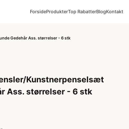
Forside
Produkter
Top Rabatter
Blog
Kontakt
nde Gedehår Ass. størrelser - 6 stk
pensler/Kunstnerpenselsæt
 Ass. størrelser - 6 stk