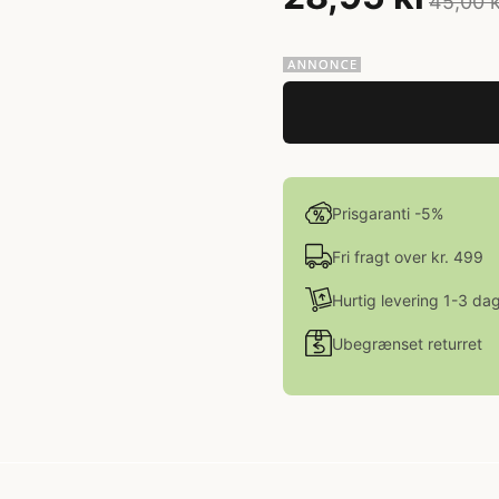
45,00 k
Prisgaranti -5%
Fri fragt over kr. 499
Hurtig levering 1-3 da
Ubegrænset returret