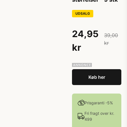
UDSALG
24,95
39,00
kr
kr
Køb her
Prisgaranti -5%
Fri fragt over kr.
499