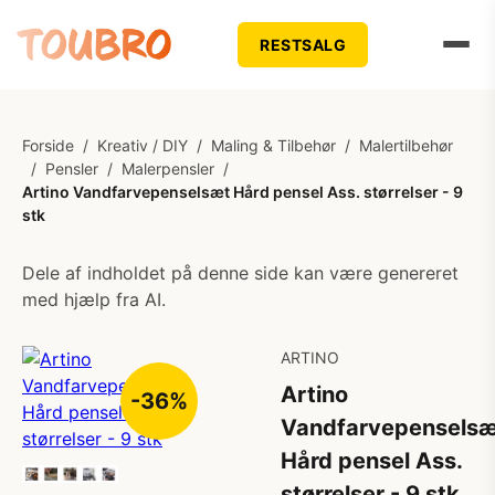
RESTSALG
Forside
/
Kreativ / DIY
/
Maling & Tilbehør
/
Malertilbehør
/
Pensler
/
Malerpensler
/
Artino Vandfarvepenselsæt Hård pensel Ass. størrelser - 9
stk
Dele af indholdet på denne side kan være genereret
med hjælp fra AI.
ARTINO
Artino
-36%
Vandfarvepenselsæ
Hård pensel Ass.
størrelser - 9 stk