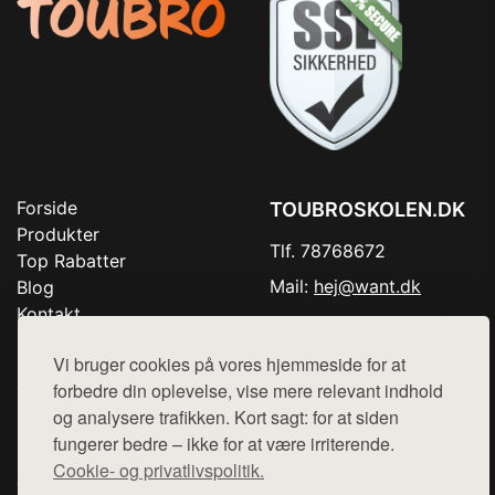
Forside
TOUBROSKOLEN.DK
Produkter
Tlf. 78768672
Top Rabatter
Mail:
hej@want.dk
Blog
Kontakt
Cookie- og privatlivspolitik
Vi bruger cookies på vores hjemmeside for at
forbedre din oplevelse, vise mere relevant indhold
og analysere trafikken. Kort sagt: for at siden
Denne side er en del af want.dk, der udgiver en række
fungerer bedre – ikke for at være irriterende.
hjemmesider med præsentation af forskellige produkter fra
Cookie- og privatlivspolitik.
diverse webshops. Der sælges ikke varer fra denne side - vi