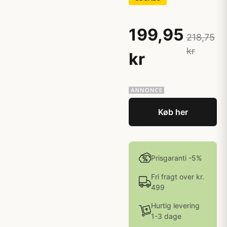
199,95
218,75
kr
kr
Køb her
Prisgaranti -5%
Fri fragt over kr.
499
Hurtig levering
1-3 dage