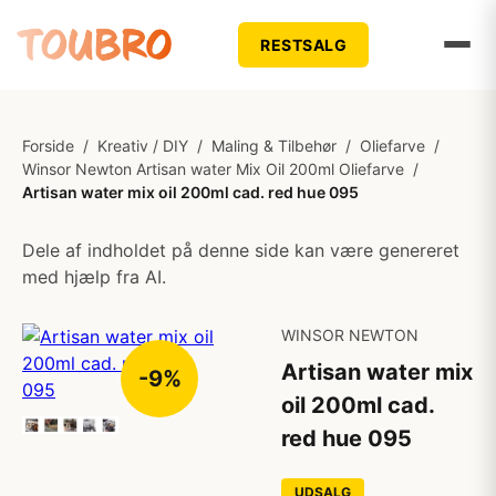
RESTSALG
Forside
/
Kreativ / DIY
/
Maling & Tilbehør
/
Oliefarve
/
Winsor Newton Artisan water Mix Oil 200ml Oliefarve
/
Artisan water mix oil 200ml cad. red hue 095
Dele af indholdet på denne side kan være genereret
med hjælp fra AI.
WINSOR NEWTON
Artisan water mix
-9%
oil 200ml cad.
red hue 095
UDSALG