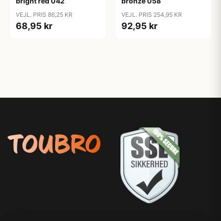
bright red 042
bronze 058
VEJL. PRIS 86,25 KR
VEJL. PRIS 254,95 KR
68,95 kr
92,95 kr