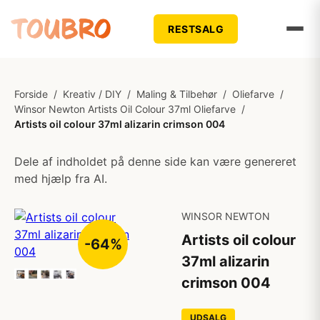
RESTSALG
Forside
/
Kreativ / DIY
/
Maling & Tilbehør
/
Oliefarve
/
Winsor Newton Artists Oil Colour 37ml Oliefarve
/
Artists oil colour 37ml alizarin crimson 004
Dele af indholdet på denne side kan være genereret
med hjælp fra AI.
WINSOR NEWTON
Artists oil colour
-64%
37ml alizarin
crimson 004
UDSALG