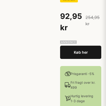
92,95
254,95
kr
kr
Køb her
Prisgaranti -5%
Fri fragt over kr.
499
Hurtig levering
1-3 dage