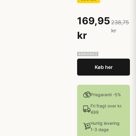
169,95
238,75
kr
kr
Køb her
Prisgaranti -5%
Fri fragt over kr.
499
Hurtig levering
1-3 dage