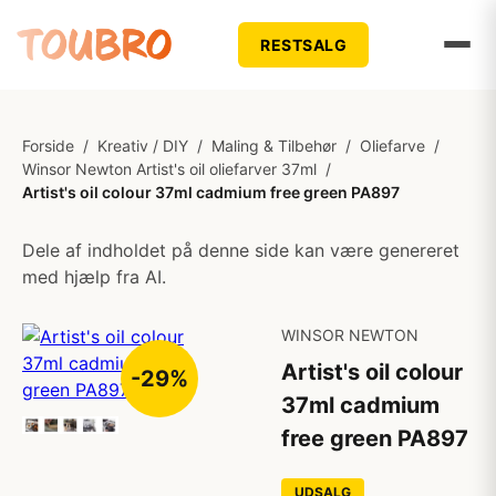
RESTSALG
Forside
/
Kreativ / DIY
/
Maling & Tilbehør
/
Oliefarve
/
Winsor Newton Artist's oil oliefarver 37ml
/
Artist's oil colour 37ml cadmium free green PA897
Dele af indholdet på denne side kan være genereret
med hjælp fra AI.
WINSOR NEWTON
Artist's oil colour
-29%
37ml cadmium
free green PA897
UDSALG