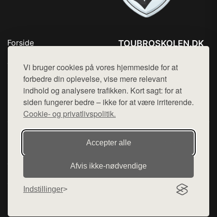
Forside
TOUBROSKOLEN.DK
Produkter
Tlf. 78768672
Top Rabatter
Vi bruger cookies på vores hjemmeside for at
Mail:
hej@want.dk
Blog
forbedre din oplevelse, vise mere relevant
Kontakt
indhold og analysere trafikken. Kort sagt: for at
Cookie- og privatlivspolitik
siden fungerer bedre – ikke for at være irriterende.
Cookie- og privatlivspolitik.
Denne side er en del af want.dk, der udgiver en række
Accepter alle
hjemmesider med præsentation af forskellige produkter fra
diverse webshops. Der sælges ikke varer fra denne side - vi
Afvis ikke‑nødvendige
henviser til de shops, som sælger varen. Vi har heller ikke
varerne på lager.
Indstillinger
© 2026 toubroskolen.dk. Alle rettigheder forbeholdes.