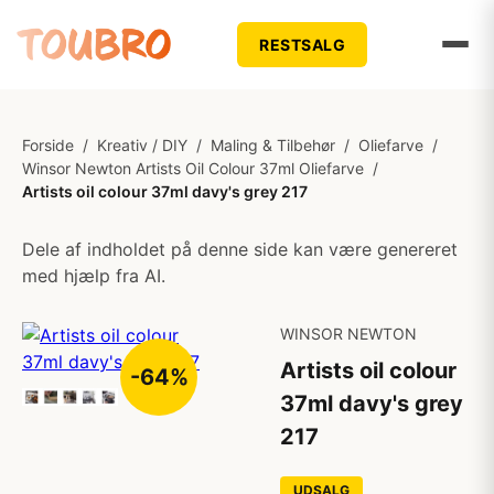
RESTSALG
Forside
/
Kreativ / DIY
/
Maling & Tilbehør
/
Oliefarve
/
Winsor Newton Artists Oil Colour 37ml Oliefarve
/
Artists oil colour 37ml davy's grey 217
Dele af indholdet på denne side kan være genereret
med hjælp fra AI.
WINSOR NEWTON
Artists oil colour
-64%
37ml davy's grey
217
UDSALG