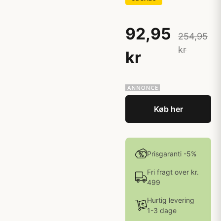
92,95
254,95
kr
kr
Køb her
Prisgaranti -5%
Fri fragt over kr.
499
Hurtig levering
1-3 dage