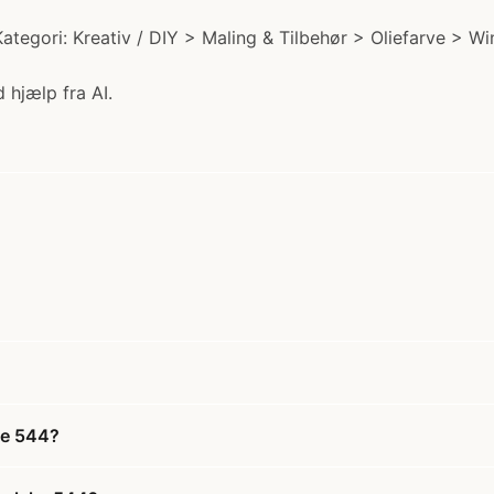
ategori: Kreativ / DIY > Maling & Tilbehør > Oliefarve > Wi
 hjælp fra AI.
ake 544?