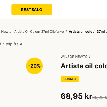
RESTSALG
 Newton Artists Oil Colour 37ml Oliefarve
/
Artists oil colour 37ml 
 hjælp fra AI.
WINSOR NEWTON
Artists oil co
-20%
UDSALG
68,95 kr
86,25 k