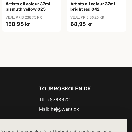
Artists oil colour 37ml
Artists oil colour 37ml
bismuth yellow 025
bright red 042
VEJL. PRIS 238,75 KR
VEJL. PRIS 86,25 KR
188,95 kr
68,95 kr
TOUBROSKOLEN.DK
Tlf. 78768672
Mail:
hej@want.dk
Cookie- og privatlivspolitik
å vores hjemmeside for at forbedre din oplevelse, vise