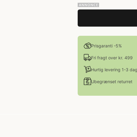
Prisgaranti -5%
Fri fragt over kr. 499
Hurtig levering 1-3 da
Ubegrænset returret