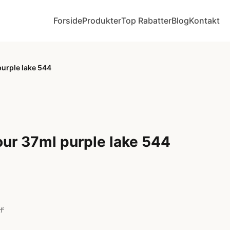
Forside
Produkter
Top Rabatter
Blog
Kontakt
purple lake 544
lour 37ml purple lake 544
r