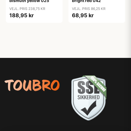
bismuth yellow 025
bright red 042
VEJL. PRIS 238,75 KR
VEJL. PRIS 86,25 KR
188,95 kr
68,95 kr