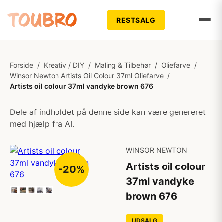
RESTSALG
Forside
/
Kreativ / DIY
/
Maling & Tilbehør
/
Oliefarve
/
Winsor Newton Artists Oil Colour 37ml Oliefarve
/
Artists oil colour 37ml vandyke brown 676
Dele af indholdet på denne side kan være genereret
med hjælp fra AI.
WINSOR NEWTON
Artists oil colour
-20%
37ml vandyke
brown 676
UDSALG