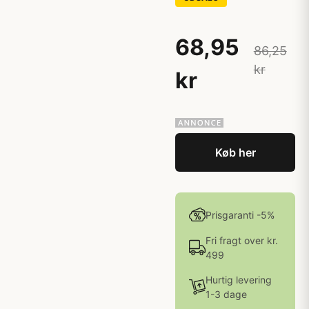
68,95
86,25
kr
kr
Køb her
Prisgaranti -5%
Fri fragt over kr.
499
Hurtig levering
1-3 dage