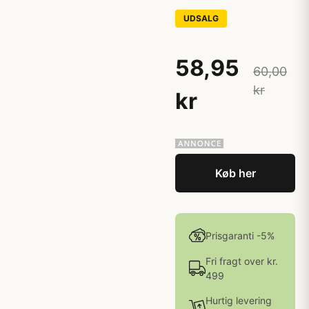
UDSALG
58,95
60,00
kr
kr
Køb her
Prisgaranti -5%
Fri fragt over kr.
499
Hurtig levering