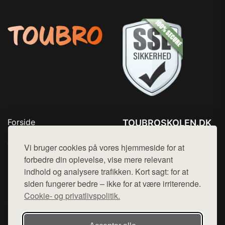
Forside
TOUBROSKOLEN.DK
Produkter
Tlf. 78768672
Top Rabatter
Vi bruger cookies på vores hjemmeside for at
Mail:
hej@want.dk
Blog
forbedre din oplevelse, vise mere relevant
Kontakt
indhold og analysere trafikken. Kort sagt: for at
Cookie- og privatlivspolitik
siden fungerer bedre – ikke for at være irriterende.
Cookie- og privatlivspolitik.
Denne side er en del af want.dk, der udgiver en række