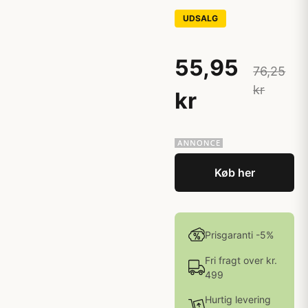
UDSALG
55,95
76,25
kr
kr
Køb her
Prisgaranti -5%
Fri fragt over kr.
499
Hurtig levering