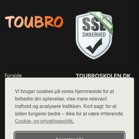
Forside
TOUBROSKOLEN.DK
Produkter
Tlf. 78768672
Top Rabatter
Vi bruger cookies på vores hjemmeside for at
Mail:
hej@want.dk
Blog
forbedre din oplevelse, vise mere relevant
Kontakt
indhold og analysere trafikken. Kort sagt: for at
Cookie- og privatlivspolitik
siden fungerer bedre – ikke for at være irriterende.
Cookie- og privatlivspolitik.
Denne side er en del af want.dk, der udgiver en række