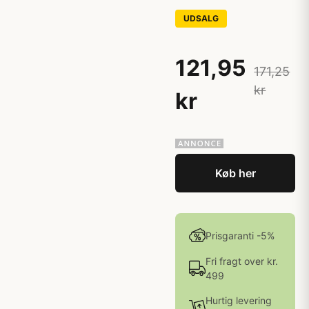
UDSALG
121,95
171,25
kr
kr
Køb her
Prisgaranti -5%
Fri fragt over kr.
499
Hurtig levering