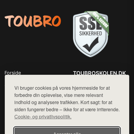
Forside
TOUBROSKOLEN.DK
Produkter
Tlf. 78768672
Top Rabatter
Vi bruger cookies på vores hjemmeside for at
Mail:
hej@want.dk
Blog
forbedre din oplevelse, vise mere relevant
Kontakt
indhold og analysere trafikken. Kort sagt: for at
Cookie- og privatlivspolitik
siden fungerer bedre – ikke for at være irriterende.
Cookie- og privatlivspolitik.
Denne side er en del af want.dk, der udgiver en række