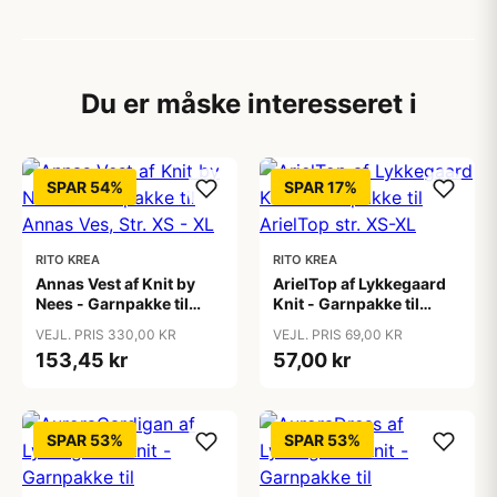
Du er måske interesseret i
SPAR 54%
SPAR 17%
RITO KREA
RITO KREA
Annas Vest af Knit by
ArielTop af Lykkegaard
Nees - Garnpakke til
Knit - Garnpakke til
Annas Ves, Str. XS - XL
ArielTop str. XS-XL
VEJL. PRIS 330,00 KR
VEJL. PRIS 69,00 KR
153,45 kr
57,00 kr
SPAR 53%
SPAR 53%