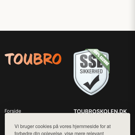
Forside
TOUBROSKOLEN.DK
Produkter
Tlf. 78768672
Top Rabatter
Vi bruger cookies på vores hjemmeside for at
Mail:
hej@want.dk
Blog
forbedre din oplevelse, vise mere relevant