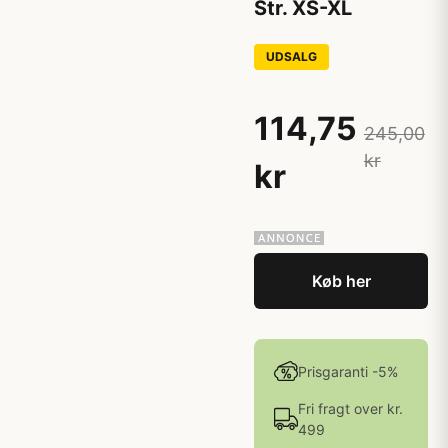
Str. XS-XL
UDSALG
114,75
245,00
kr
kr
Køb her
Prisgaranti -5%
Fri fragt over kr.
499