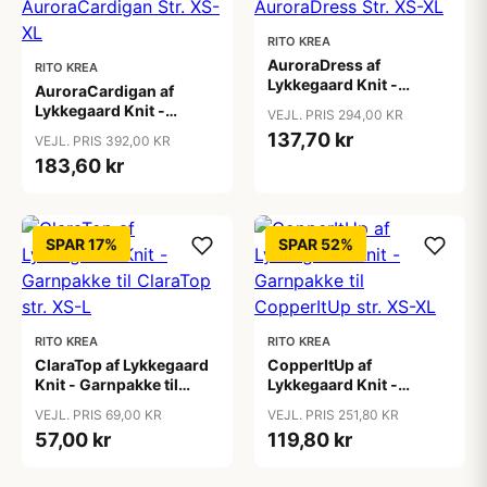
RITO KREA
AuroraDress af
RITO KREA
Lykkegaard Knit -
AuroraCardigan af
Garnpakke til
Lykkegaard Knit -
VEJL. PRIS 294,00 KR
AuroraDress Str. XS-XL
Garnpakke til
137,70 kr
VEJL. PRIS 392,00 KR
AuroraCardigan Str. XS-
183,60 kr
XL
SPAR 17%
SPAR 52%
RITO KREA
RITO KREA
ClaraTop af Lykkegaard
CopperItUp af
Knit - Garnpakke til
Lykkegaard Knit -
ClaraTop str. XS-L
Garnpakke til
VEJL. PRIS 69,00 KR
VEJL. PRIS 251,80 KR
CopperItUp str. XS-XL
57,00 kr
119,80 kr