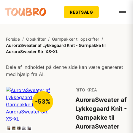
RESTSALG
Forside
/
Opskrifter
/
Garnpakker til opskrifter
/
AuroraSweater af Lykkegaard Knit - Garnpakke til
AuroraSweater Str. XS-XL
Dele af indholdet på denne side kan være genereret
med hjælp fra AI.
RITO KREA
AuroraSweater af
-53%
Lykkegaard Knit -
Garnpakke til
AuroraSweater