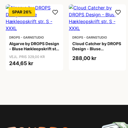
SPAR 26%
DROPS - GARNSTUDIO
DROPS - GARNSTUDIO
Algarve by DROPS Design
Cloud Catcher by DROPS
- Bluse Hækleopskrift str.
Design - Bluse
S - XXXL
Hækleopskrift str. S -
VEJL. PRIS 329,00 KR
288,00 kr
XXXL
244,65 kr