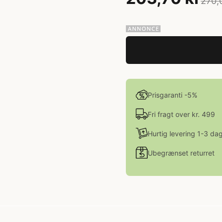
270,
Prisgaranti -5%
Fri fragt over kr. 499
Hurtig levering 1-3 da
Ubegrænset returret