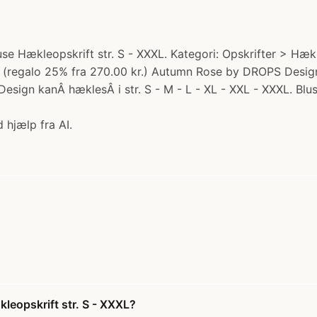
 Hækleopskrift str. S - XXXL. Kategori: Opskrifter > Hækl
r. (regalo 25% fra 270.00 kr.) Autumn Rose by DROPS Design e
esign kanÂ hæklesÂ i str. S - M - L - XL - XXL - XXXL. Bl
 hjælp fra AI.
eopskrift str. S - XXXL?