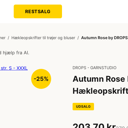
RESTSALG
mer
/
Hækleopskrifter til trøjer og bluser
/
Autumn Rose by DROPS D
 hjælp fra AI.
DROPS - GARNSTUDIO
Autumn Rose 
-25%
Hækleopskrift 
UDSALG
203,70 kr