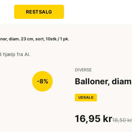
RESTSALG
ner, diam. 23 cm, sort, 10stk./ 1 pk.
 hjælp fra AI.
DIVERSE
Balloner, diam.
-8%
UDSALG
16,95 kr
18,50 k