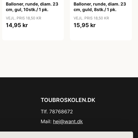
Balloner, runde, diam. 23
Balloner, runde, diam. 23
cm, gul, 10stk./ 1 pk.
cm, guld, 8stk./ 1 pk.
VEJL. PRIS 18,50 KR
VEJL. PRIS 18,50 KR
14,95 kr
15,95 kr
TOUBROSKOLEN.DK
Tlf. 78768672
Mail:
hej@want.dk
Cookie- og privatlivspolitik