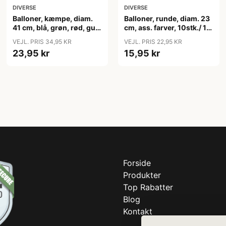
DIVERSE
DIVERSE
Balloner, kæmpe, diam.
Balloner, runde, diam. 23
41 cm, blå, grøn, rød, gul,
cm, ass. farver, 10stk./ 1
4stk./ 1 pk.
pk.
VEJL. PRIS 34,95 KR
VEJL. PRIS 22,95 KR
23,95 kr
15,95 kr
Forside
Produkter
Top Rabatter
Blog
Kontakt