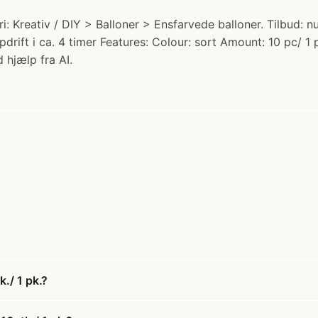
ri: Kreativ / DIY > Balloner > Ensfarvede balloner. Tilbud: n
pdrift i ca. 4 timer Features: Colour: sort Amount: 10 pc/ 1
 hjælp fra AI.
./ 1 pk.?