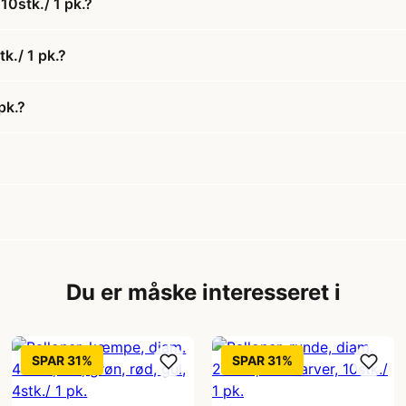
10stk./ 1 pk.?
tk./ 1 pk.?
pk.?
Du er måske interesseret i
SPAR 31%
SPAR 31%