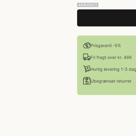
Prisgaranti -5%
Fri fragt over kr. 499
Hurtig levering 1-3 da
Ubegrænset returret