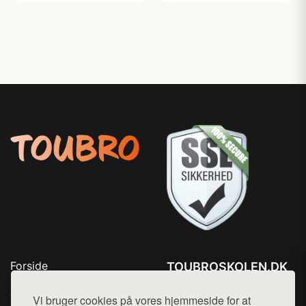
Forside
TOUBROSKOLEN.DK
Produkter
Tlf. 78768672
Top Rabatter
Vi bruger cookies på vores hjemmeside for at