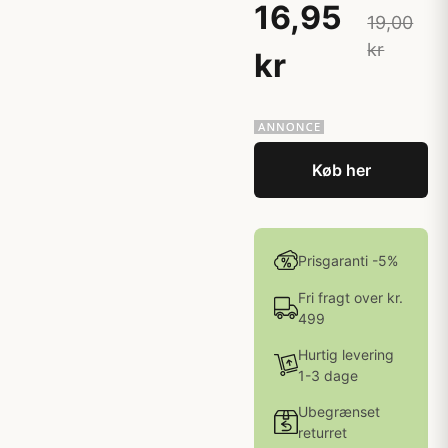
16,95
19,00
kr
kr
Køb her
Prisgaranti -5%
Fri fragt over kr.
499
Hurtig levering
1-3 dage
Ubegrænset
returret