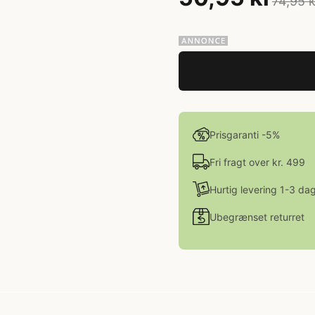
74,95 k
Prisgaranti -5%
Fri fragt over kr. 499
Hurtig levering 1-3 da
Ubegrænset returret