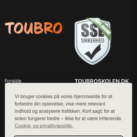
Forside
TOUBROSKOLEN.DK
Produkter
Tlf. 78768672
Top Rabatter
Vi bruger cookies på vores hjemmeside for at
Mail:
hej@want.dk
Blog
forbedre din oplevelse, vise mere relevant
Kontakt
indhold og analysere trafikken. Kort sagt: for at
Cookie- og privatlivspolitik
siden fungerer bedre – ikke for at være irriterende.
Cookie- og privatlivspolitik.