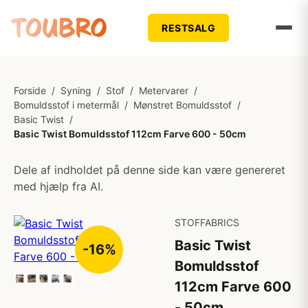
RESTSALG
Forside
/
Syning
/
Stof
/
Metervarer
/
Bomuldsstof i metermål
/
Mønstret Bomuldsstof
/
Basic Twist
/
Basic Twist Bomuldsstof 112cm Farve 600 - 50cm
Dele af indholdet på denne side kan være genereret
med hjælp fra AI.
STOFFABRICS
Basic Twist
-16%
Bomuldsstof
112cm Farve 600
- 50cm