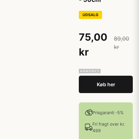
UDSALG
75,00
89,00
kr
kr
Køb her
Prisgaranti -5%
Fri fragt over kr.
499