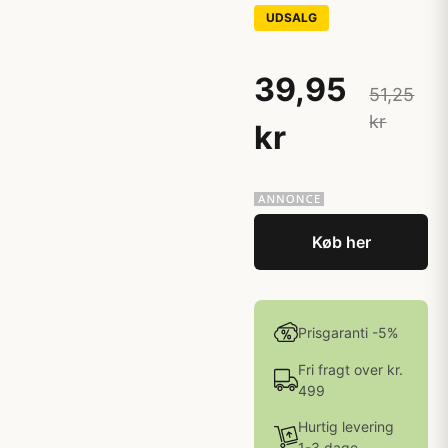
UDSALG
39,95
51,25
kr
kr
Køb her
Prisgaranti -5%
Fri fragt over kr.
499
Hurtig levering
1-3 dage