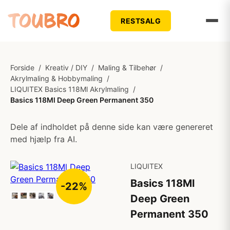
RESTSALG
Forside
/
Kreativ / DIY
/
Maling & Tilbehør
/
Akrylmaling & Hobbymaling
/
LIQUITEX Basics 118Ml Akrylmaling
/
Basics 118Ml Deep Green Permanent 350
Dele af indholdet på denne side kan være genereret
med hjælp fra AI.
LIQUITEX
Basics 118Ml
-22%
Deep Green
Permanent 350