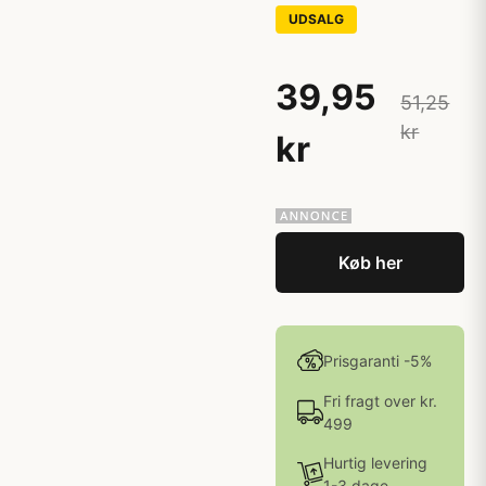
UDSALG
39,95
51,25
kr
kr
Køb her
Prisgaranti -5%
Fri fragt over kr.
499
Hurtig levering
1-3 dage