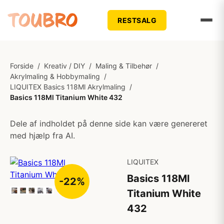
RESTSALG
Forside
/
Kreativ / DIY
/
Maling & Tilbehør
/
Akrylmaling & Hobbymaling
/
LIQUITEX Basics 118Ml Akrylmaling
/
Basics 118Ml Titanium White 432
Dele af indholdet på denne side kan være genereret
med hjælp fra AI.
LIQUITEX
Basics 118Ml
-22%
Titanium White
432