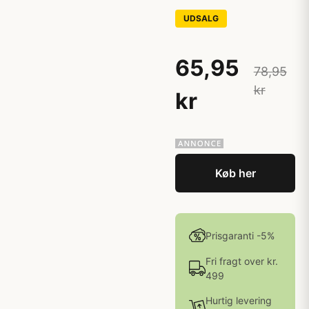
UDSALG
65,95
78,95
kr
kr
Køb her
Prisgaranti -5%
Fri fragt over kr.
499
Hurtig levering