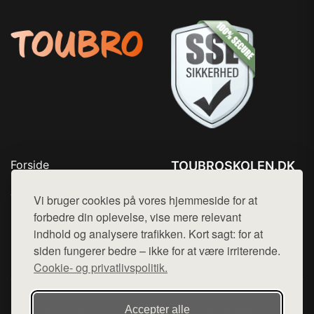
Forside
TOUBROSKOLEN.DK
Produkter
Tlf. 78768672
Top Rabatter
Vi bruger cookies på vores hjemmeside for at
Mail:
hej@want.dk
Blog
forbedre din oplevelse, vise mere relevant
Kontakt
indhold og analysere trafikken. Kort sagt: for at
Cookie- og privatlivspolitik
siden fungerer bedre – ikke for at være irriterende.
Cookie- og privatlivspolitik.
Denne side er en del af want.dk, der udgiver en række
Accepter alle