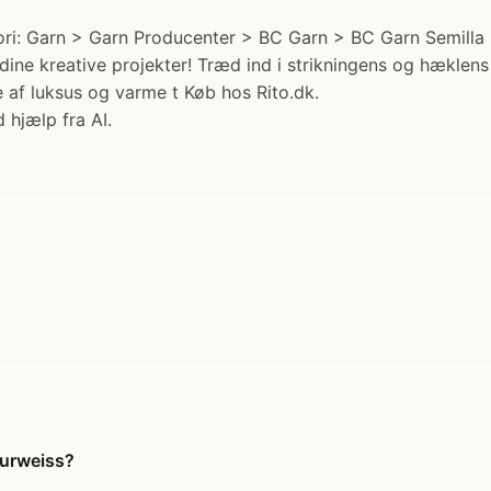
i: Garn > Garn Producenter > BC Garn > BC Garn Semilla Me
l dine kreative projekter! Træd ind i strikningens og hækl
se af luksus og varme t Køb hos Rito.dk.
 hjælp fra AI.
turweiss?