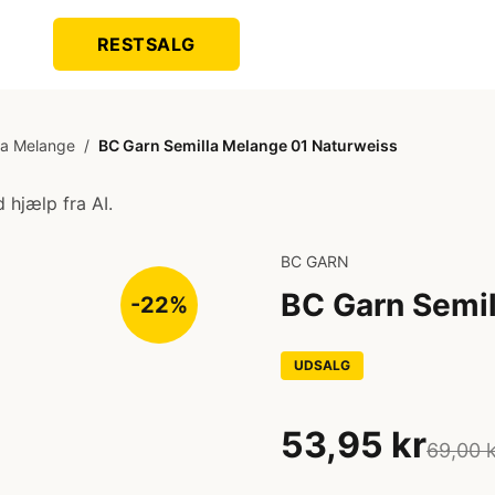
RESTSALG
la Melange
/
BC Garn Semilla Melange 01 Naturweiss
 hjælp fra AI.
BC GARN
BC Garn Semil
-22%
UDSALG
53,95 kr
69,00 