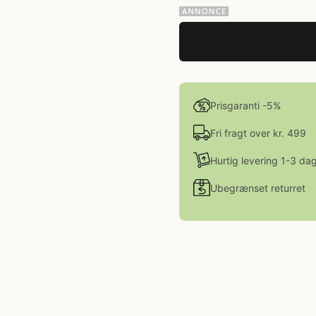
Prisgaranti -5%
Fri fragt over kr. 499
Hurtig levering 1-3 da
Ubegrænset returret