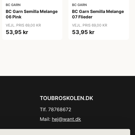
BC GARN
BC GARN
BC Garn Semilla Melange
BC Garn Semilla Melange
06 Pink
07 Flieder
VEJL. PRIS 69,00 KR
VEJL. PRIS 69,00 KR
53,95 kr
53,95 kr
TOUBROSKOLEN.DK
Tlf. 78768672
Mail:
hej@want.dk
Cookie- og privatlivspolitik