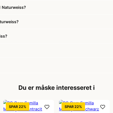
1 Naturweiss?
aturweiss?
iss?
Du er måske interesseret i
SPAR 22%
SPAR 22%