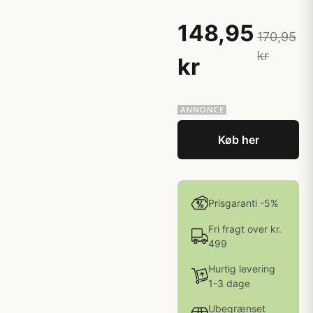
148,95
170,95
kr
kr
Køb her
Prisgaranti -5%
Fri fragt over kr.
499
Hurtig levering
1-3 dage
Ubegrænset