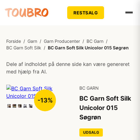
RESTSALG
Forside
/
Garn
/
Garn Producenter
/
BC Garn
/
BC Garn Soft Silk
/
BC Garn Soft Silk Unicolor 015 Søgrøn
Dele af indholdet på denne side kan være genereret
med hjælp fra AI.
BC GARN
BC Garn Soft Silk
-13%
Unicolor 015
Søgrøn
UDSALG