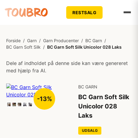
RESTSALG
Forside
/
Garn
/
Garn Producenter
/
BC Garn
/
BC Garn Soft Silk
/
BC Garn Soft Silk Unicolor 028 Laks
Dele af indholdet på denne side kan være genereret
med hjælp fra AI.
BC GARN
BC Garn Soft Silk
-13%
Unicolor 028
Laks
UDSALG