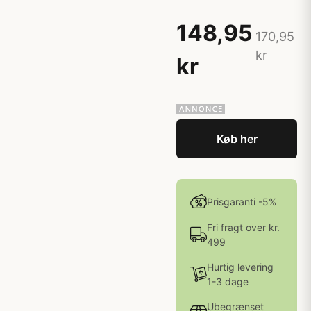
148,95
170,95
kr
kr
Køb her
Prisgaranti -5%
Fri fragt over kr.
499
Hurtig levering
1-3 dage
Ubegrænset