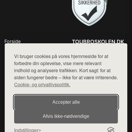
Forside
TOUBROSKOLEN.DK
Produkter
Tlf. 78768672
Top Rabatter
Vi bruger cookies på vores hjemmeside for at
Mail:
hej@want.dk
Blog
forbedre din oplevelse, vise mere relevant
Kontakt
indhold og analysere trafikken. Kort sagt: for at
Cookie- og privatlivspolitik
siden fungerer bedre – ikke for at være irriterende.
Cookie- og privatlivspolitik.
Denne side er en del af want.dk, der udgiver en række
Accepter alle
hjemmesider med præsentation af forskellige produkter fra
diverse webshops. Der sælges ikke varer fra denne side - vi
Afvis ikke‑nødvendige
henviser til de shops, som sælger varen. Vi har heller ikke
varerne på lager.
Indstillinger