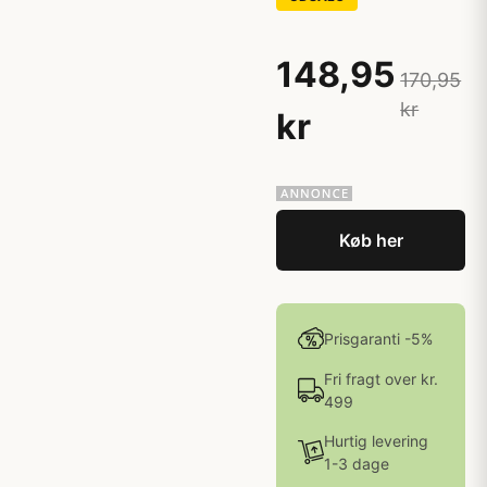
148,95
170,95
kr
kr
Køb her
Prisgaranti -5%
Fri fragt over kr.
499
Hurtig levering
1-3 dage