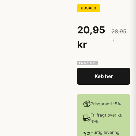
UDSALG
20,95
28,95
kr
kr
Køb her
Prisgaranti -5%
Fri fragt over kr.
499
Hurtig levering