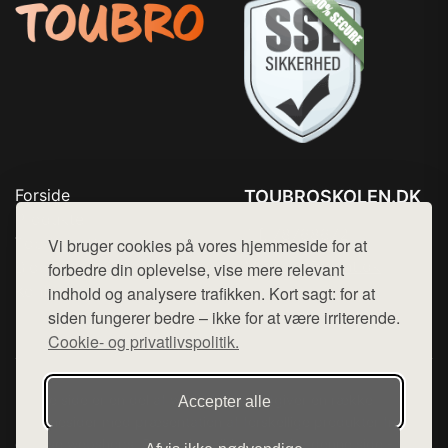
Forside
TOUBROSKOLEN.DK
Produkter
Tlf. 78768672
Top Rabatter
Vi bruger cookies på vores hjemmeside for at
Mail:
hej@want.dk
Blog
forbedre din oplevelse, vise mere relevant
Kontakt
indhold og analysere trafikken. Kort sagt: for at
Cookie- og privatlivspolitik
siden fungerer bedre – ikke for at være irriterende.
Cookie- og privatlivspolitik.
Denne side er en del af want.dk, der udgiver en række
Accepter alle
hjemmesider med præsentation af forskellige produkter fra
diverse webshops. Der sælges ikke varer fra denne side - vi