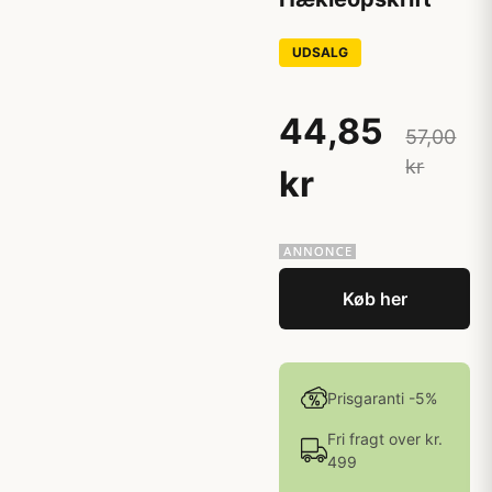
UDSALG
44,85
57,00
kr
kr
Køb her
Prisgaranti -5%
Fri fragt over kr.
499