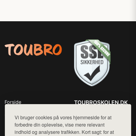
Forside
TOUBROSKOLEN.DK
Produkter
Tlf. 78768672
Top Rabatter
Vi bruger cookies på vores hjemmeside for at
Mail:
hej@want.dk
Blog
forbedre din oplevelse, vise mere relevant
Kontakt
indhold og analysere trafikken. Kort sagt: for at
Cookie- og privatlivspolitik