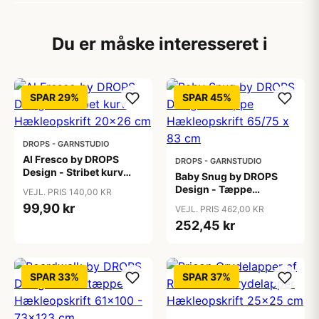
Du er måske interesseret i
SPAR 29%
SPAR 45%
DROPS - GARNSTUDIO
Al Fresco by DROPS
DROPS - GARNSTUDIO
Design - Stribet kurv
Baby Snug by DROPS
Hækleopskrift 20x26
Design - Tæppe
VEJL. PRIS 140,00 KR
cm
Hækleopskrift 65/75 x
99,90 kr
VEJL. PRIS 462,00 KR
83 cm
252,45 kr
SPAR 33%
SPAR 37%