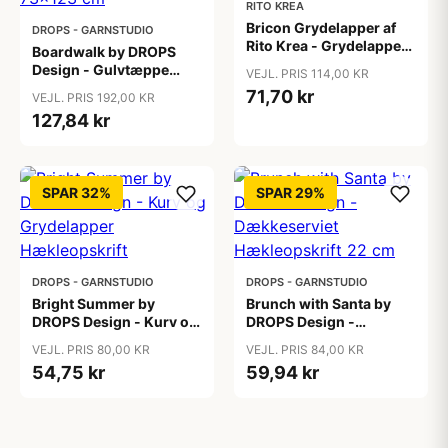
RITO KREA
Bricon Grydelapper af
DROPS - GARNSTUDIO
Rito Krea - Grydelapper
Boardwalk by DROPS
Hækleopskrift 25x25 cm
Design - Gulvtæppe
VEJL. PRIS 114,00 KR
Hækleopskrift 61x100 -
71,70 kr
VEJL. PRIS 192,00 KR
73x123 cm
127,84 kr
SPAR 32%
SPAR 29%
DROPS - GARNSTUDIO
DROPS - GARNSTUDIO
Bright Summer by
Brunch with Santa by
DROPS Design - Kurv og
DROPS Design -
Grydelapper
Dækkeserviet
VEJL. PRIS 80,00 KR
VEJL. PRIS 84,00 KR
Hækleopskrift
Hækleopskrift 22 cm
54,75 kr
59,94 kr