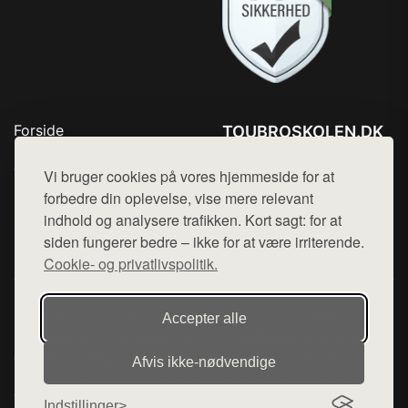
Forside
TOUBROSKOLEN.DK
Produkter
Tlf. 78768672
Top Rabatter
Vi bruger cookies på vores hjemmeside for at
Mail:
hej@want.dk
Blog
forbedre din oplevelse, vise mere relevant
Kontakt
indhold og analysere trafikken. Kort sagt: for at
Cookie- og privatlivspolitik
siden fungerer bedre – ikke for at være irriterende.
Cookie- og privatlivspolitik.
Denne side er en del af want.dk, der udgiver en række
Accepter alle
hjemmesider med præsentation af forskellige produkter fra
diverse webshops. Der sælges ikke varer fra denne side - vi
Afvis ikke‑nødvendige
henviser til de shops, som sælger varen. Vi har heller ikke
varerne på lager.
Indstillinger