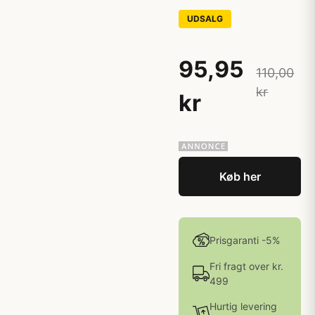
UDSALG
95,95
110,00
kr
kr
Køb her
Prisgaranti -5%
Fri fragt over kr.
499
Hurtig levering