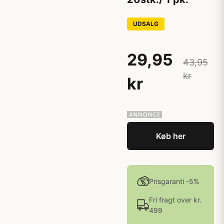
UDSALG
29,95
43,95
kr
kr
Køb her
Prisgaranti -5%
Fri fragt over kr.
499