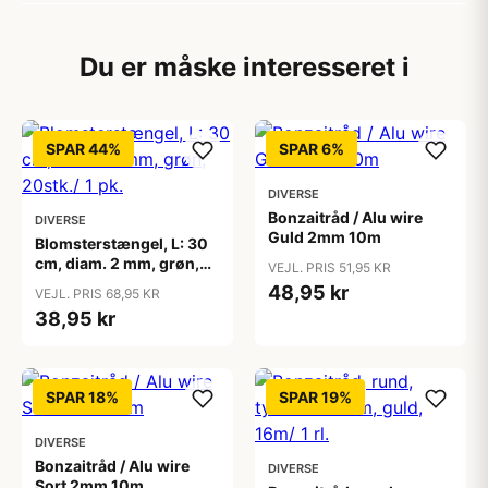
Du er måske interesseret i
SPAR 44%
SPAR 6%
DIVERSE
Bonzaitråd / Alu wire
DIVERSE
Guld 2mm 10m
Blomsterstængel, L: 30
cm, diam. 2 mm, grøn,
VEJL. PRIS 51,95 KR
20stk./ 1 pk.
48,95 kr
VEJL. PRIS 68,95 KR
38,95 kr
SPAR 18%
SPAR 19%
DIVERSE
Bonzaitråd / Alu wire
DIVERSE
Sort 2mm 10m