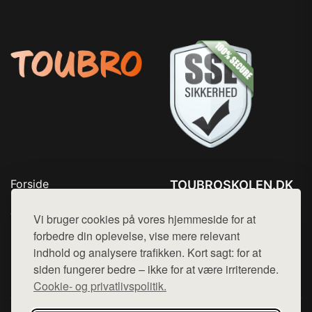
Forside
TOUBROSKOLEN.DK
Produkter
Tlf. 78768672
Top Rabatter
Vi bruger cookies på vores hjemmeside for at
Mail:
hej@want.dk
Blog
forbedre din oplevelse, vise mere relevant
Kontakt
indhold og analysere trafikken. Kort sagt: for at
Cookie- og privatlivspolitik
siden fungerer bedre – ikke for at være irriterende.
Cookie- og privatlivspolitik.