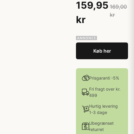
159,95
169,00
kr
kr
Køb her
Prisgaranti -5%
Fri fragt over kr.
499
Hurtig levering
1-3 dage
Ubegrænset
returret