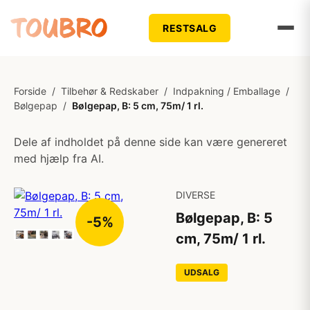
RESTSALG
Forside
/
Tilbehør & Redskaber
/
Indpakning / Emballage
/
Bølgepap
/
Bølgepap, B: 5 cm, 75m/ 1 rl.
Dele af indholdet på denne side kan være genereret
med hjælp fra AI.
DIVERSE
Bølgepap, B: 5
-5%
cm, 75m/ 1 rl.
UDSALG