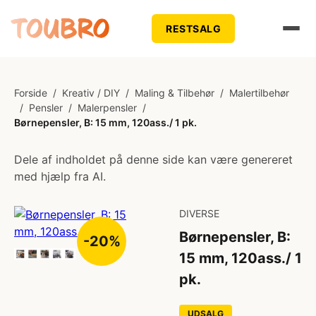
RESTSALG
Forside
/
Kreativ / DIY
/
Maling & Tilbehør
/
Malertilbehør
/
Pensler
/
Malerpensler
/
Børnepensler, B: 15 mm, 120ass./ 1 pk.
Dele af indholdet på denne side kan være genereret
med hjælp fra AI.
DIVERSE
Børnepensler, B:
-20%
15 mm, 120ass./ 1
pk.
UDSALG