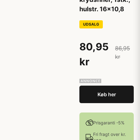
hulstr. 16x10,8
UDSALG
80,95
86,95
kr
kr
Køb her
Prisgaranti -5%
Fri fragt over kr.