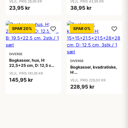
VEJL. PRIS 26,95 KR
VEJL. PRIS 43,95 KR
23,95 kr
38,95 kr
SPAR 20%
SPAR 0%
DIVERSE
Bogkasser, hus, H:
DIVERSE
22,5+25 cm, D: 12,5 cm,
Bogkasser, kvadratiske,
B: 19,5+22,5 cm, 2stk./ 1
H:
VEJL. PRIS 181,95 KR
sæt
15x15+21,5x21,5+28x28
145,95 kr
VEJL. PRIS 229,00 KR
cm, D: 12,5 cm, 3stk./ 1
228,95 kr
sæt