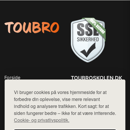
Forside
TOUBROSKOLEN.DK
Produkter
Tlf. 78768672
Top Rabatter
Vi bruger cookies på vores hjemmeside for at
Mail:
hej@want.dk
Blog
forbedre din oplevelse, vise mere relevant
Kontakt
indhold og analysere trafikken. Kort sagt: for at
Cookie- og privatlivspolitik
siden fungerer bedre – ikke for at være irriterende.
Cookie- og privatlivspolitik.