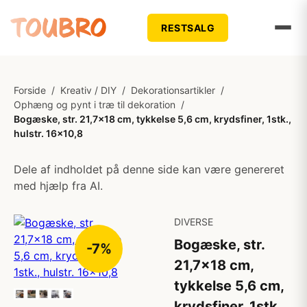
RESTSALG
Forside
/
Kreativ / DIY
/
Dekorationsartikler
/
Ophæng og pynt i træ til dekoration
/
Bogæske, str. 21,7x18 cm, tykkelse 5,6 cm, krydsfiner, 1stk.,
hulstr. 16x10,8
Dele af indholdet på denne side kan være genereret
med hjælp fra AI.
DIVERSE
Bogæske, str.
-7%
21,7x18 cm,
tykkelse 5,6 cm,
krydsfiner, 1stk.,