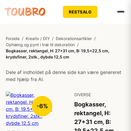
RESTSALG
Forside
/
Kreativ / DIY
/
Dekorationsartikler
/
Ophæng og pynt i træ til dekoration
/
Bogkasser, rektangel, H: 27+31 cm, B: 19,5+22,5 cm,
krydsfiner, 2stk., dybde 12,5 cm
Dele af indholdet på denne side kan være genereret
med hjælp fra AI.
DIVERSE
Bogkasser,
-6%
rektangel, H:
27+31 cm, B:
19,5+22,5 cm,