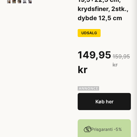
krydsfiner, 2stk.,
dybde 12,5 cm
UDSALG
149,95
159,95
kr
kr
Køb her
Prisgaranti -5%