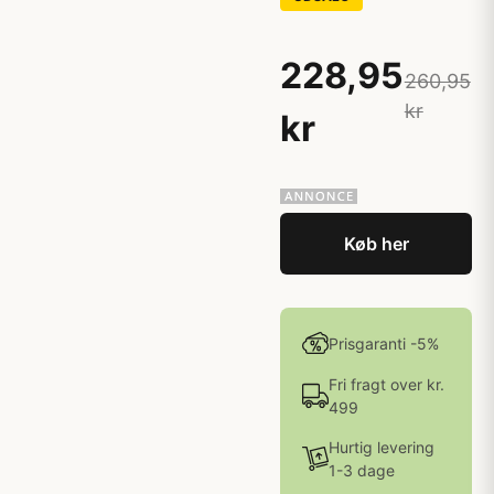
228,95
260,95
kr
kr
Køb her
Prisgaranti -5%
Fri fragt over kr.
499
Hurtig levering
1-3 dage