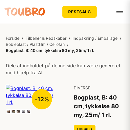
RESTSALG
Forside
/
Tilbehør & Redskaber
/
Indpakning / Emballage
/
Bobleplast / Plastfilm / Cellofan
/
Bogplast, B: 40 cm, tykkelse 80 my, 25m/ 1 rl.
Dele af indholdet på denne side kan være genereret
med hjælp fra AI.
DIVERSE
Bogplast, B: 40
-12%
cm, tykkelse 80
my, 25m/ 1 rl.
UDSALG