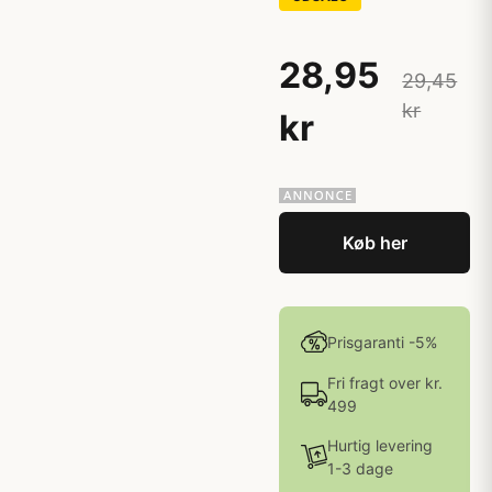
28,95
29,45
kr
kr
Køb her
Prisgaranti -5%
Fri fragt over kr.
499
Hurtig levering
1-3 dage