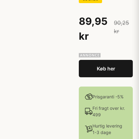
89,95
90,25
kr
kr
Køb her
Prisgaranti -5%
Fri fragt over kr.
499
Hurtig levering
1-3 dage