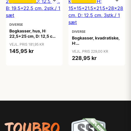
DIVERSE
Bogkasser, hus, H:
DIVERSE
22,5+25 cm, D: 12,5 cm,
Bogkasser, kvadratiske,
B: 19,5+22,5 cm, 2stk./ 1
H:
VEJL. PRIS 181,95 KR
sæt
15x15+21,5x21,5+28x28
145,95 kr
VEJL. PRIS 229,00 KR
cm, D: 12,5 cm, 3stk./ 1
228,95 kr
sæt