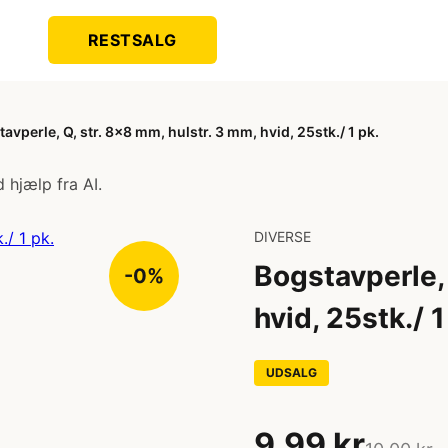
RESTSALG
avperle, Q, str. 8x8 mm, hulstr. 3 mm, hvid, 25stk./ 1 pk.
 hjælp fra AI.
DIVERSE
Bogstavperle, 
-0%
hvid, 25stk./ 1
UDSALG
9,99 kr