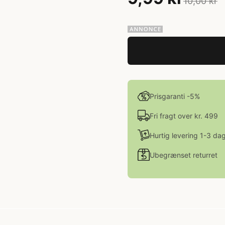
10,00 kr
Prisgaranti -5%
Fri fragt over kr. 499
Hurtig levering 1-3 da
Ubegrænset returret