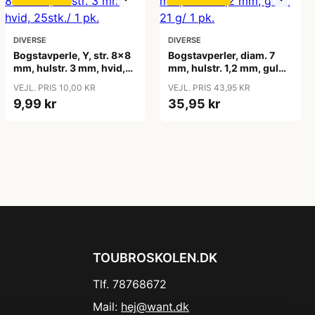
DIVERSE
DIVERSE
Bogstavperle, Y, str. 8x8
Bogstavperler, diam. 7
mm, hulstr. 3 mm, hvid,
mm, hulstr. 1,2 mm, guld,
25stk./ 1 pk.
21 g/ 1 pk.
VEJL. PRIS 10,00 KR
VEJL. PRIS 43,95 KR
9,99 kr
35,95 kr
TOUBROSKOLEN.DK
Tlf. 78768672
Mail:
hej@want.dk