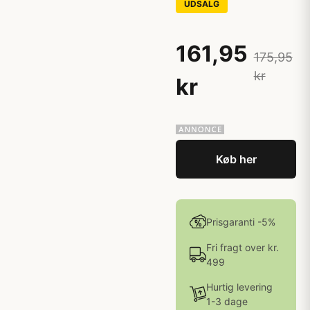
UDSALG
161,95
175,95
kr
kr
Køb her
Prisgaranti -5%
Fri fragt over kr.
499
Hurtig levering
1-3 dage