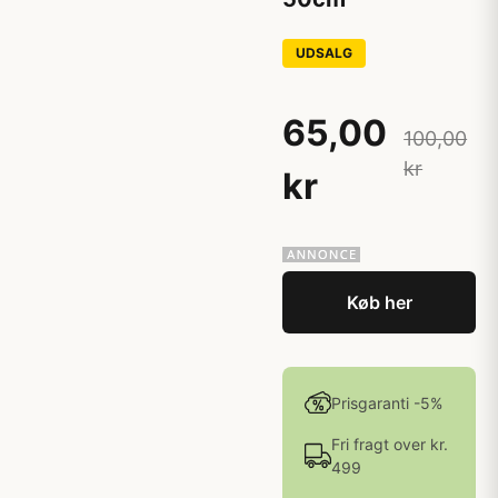
UDSALG
65,00
100,00
kr
kr
Køb her
Prisgaranti -5%
Fri fragt over kr.
499