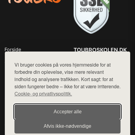
Forside
TOUBROSKOLEN.DK
Produkter
Tlf. 78768672
Top Rabatter
Vi bruger cookies på vores hjemmeside for at
Mail:
hej@want.dk
Blog
forbedre din oplevelse, vise mere relevant
Kontakt
indhold og analysere trafikken. Kort sagt: for at
Cookie- og privatlivspolitik
siden fungerer bedre – ikke for at være irriterende.
Cookie- og privatlivspolitik.
Denne side er en del af want.dk, der udgiver en række
Accepter alle
hjemmesider med præsentation af forskellige produkter fra
diverse webshops. Der sælges ikke varer fra denne side - vi
Afvis ikke‑nødvendige
henviser til de shops, som sælger varen. Vi har heller ikke