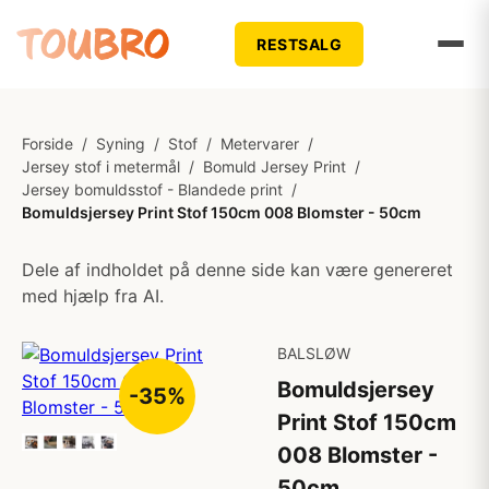
RESTSALG
Forside
/
Syning
/
Stof
/
Metervarer
/
Jersey stof i metermål
/
Bomuld Jersey Print
/
Jersey bomuldsstof - Blandede print
/
Bomuldsjersey Print Stof 150cm 008 Blomster - 50cm
Dele af indholdet på denne side kan være genereret
med hjælp fra AI.
BALSLØW
Bomuldsjersey
-35%
Print Stof 150cm
008 Blomster -
50cm