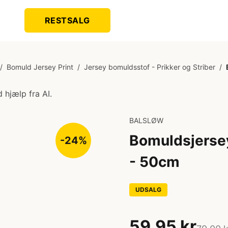
RESTSALG
/
Bomuld Jersey Print
/
Jersey bomuldsstof - Prikker og Striber
/
 hjælp fra AI.
BALSLØW
Bomuldsjersey
-24%
- 50cm
UDSALG
59,95 kr