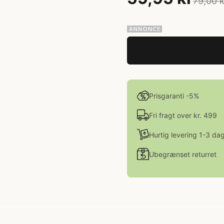
79,00 k
Prisgaranti -5%
Fri fragt over kr. 499
Hurtig levering 1-3 da
Ubegrænset returret