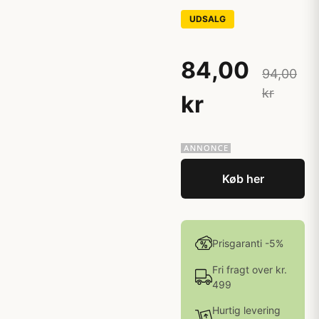
UDSALG
84,00
94,00
kr
kr
Køb her
Prisgaranti -5%
Fri fragt over kr.
499
Hurtig levering