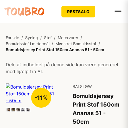
RESTSALG
Forside
/
Syning
/
Stof
/
Metervarer
/
Bomuldsstof i metermål
/
Mønstret Bomuldsstof
/
Bomuldsjersey Print Stof 150cm Ananas 51 - 50cm
Dele af indholdet på denne side kan være genereret
med hjælp fra AI.
BALSLØW
Bomuldsjersey
-11%
Print Stof 150cm
Ananas 51 -
50cm