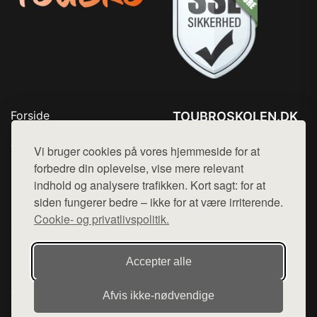
Forside
TOUBROSKOLEN.DK
Produkter
Tlf. 78768672
Top Rabatter
Vi bruger cookies på vores hjemmeside for at
Mail:
hej@want.dk
Blog
forbedre din oplevelse, vise mere relevant
Kontakt
indhold og analysere trafikken. Kort sagt: for at
Cookie- og privatlivspolitik
siden fungerer bedre – ikke for at være irriterende.
Cookie- og privatlivspolitik.
Denne side er en del af want.dk, der udgiver en række
Accepter alle
hjemmesider med præsentation af forskellige produkter fra
diverse webshops. Der sælges ikke varer fra denne side - vi
Afvis ikke‑nødvendige
henviser til de shops, som sælger varen. Vi har heller ikke