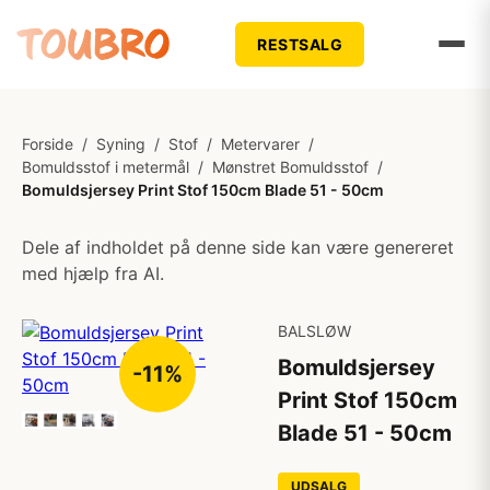
RESTSALG
Forside
/
Syning
/
Stof
/
Metervarer
/
Bomuldsstof i metermål
/
Mønstret Bomuldsstof
/
Bomuldsjersey Print Stof 150cm Blade 51 - 50cm
Dele af indholdet på denne side kan være genereret
med hjælp fra AI.
BALSLØW
Bomuldsjersey
-11%
Print Stof 150cm
Blade 51 - 50cm
UDSALG