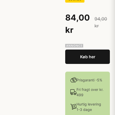
84,00
94,00
kr
kr
Køb her
Prisgaranti -5%
Fri fragt over kr.
499
Hurtig levering
1-3 dage