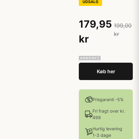
UDSALG
179,95
199,00
kr
kr
Køb her
Prisgaranti -5%
Fri fragt over kr.
499
Hurtig levering
1-3 dage