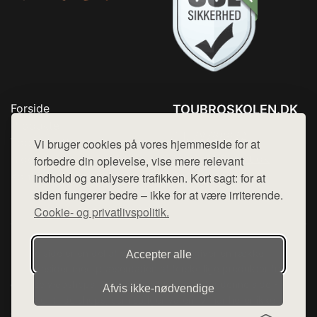
Forside
TOUBROSKOLEN.DK
Produkter
Tlf. 78768672
Top Rabatter
Vi bruger cookies på vores hjemmeside for at
Mail:
hej@want.dk
Blog
forbedre din oplevelse, vise mere relevant
Kontakt
indhold og analysere trafikken. Kort sagt: for at
Cookie- og privatlivspolitik
siden fungerer bedre – ikke for at være irriterende.
Cookie- og privatlivspolitik.
Denne side er en del af want.dk, der udgiver en række
Accepter alle
hjemmesider med præsentation af forskellige produkter fra
diverse webshops. Der sælges ikke varer fra denne side - vi
Afvis ikke‑nødvendige
henviser til de shops, som sælger varen. Vi har heller ikke
varerne på lager.