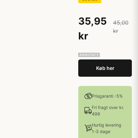
35,95
45,00
kr
kr
Køb her
Prisgaranti -5%
Fri fragt over kr.
499
Hurtig levering
1-3 dage