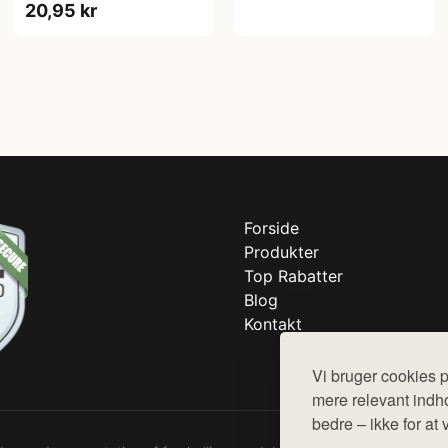
20,95 kr
Forside
Produkter
Top Rabatter
Blog
Kontakt
Vi bruger cookies p
mere relevant indho
bedre – ikke for at 