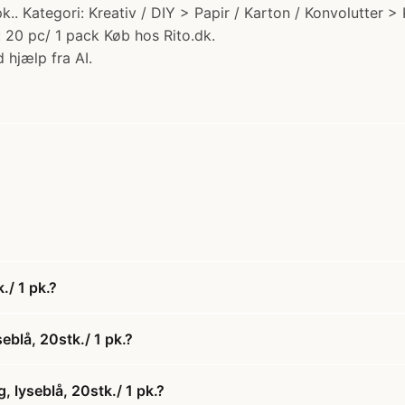
 pk.. Kategori: Kreativ / DIY > Papir / Karton / Konvolutter
: 20 pc/ 1 pack Køb hos Rito.dk.
 hjælp fra AI.
./ 1 pk.?
eblå, 20stk./ 1 pk.?
, lyseblå, 20stk./ 1 pk.?