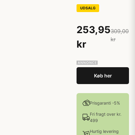
UDSALG
253,95
309,00
kr
kr
Køb her
Prisgaranti -5%
Fri fragt over kr.
499
Hurtig levering