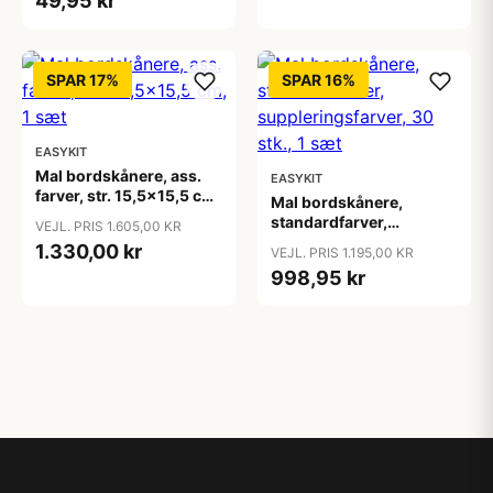
49,95 kr
SPAR 17%
SPAR 16%
EASYKIT
Mal bordskånere, ass.
EASYKIT
farver, str. 15,5x15,5 cm,
Mal bordskånere,
1 sæt
standardfarver,
VEJL. PRIS 1.605,00 KR
suppleringsfarver, 30
1.330,00 kr
VEJL. PRIS 1.195,00 KR
stk., 1 sæt
998,95 kr