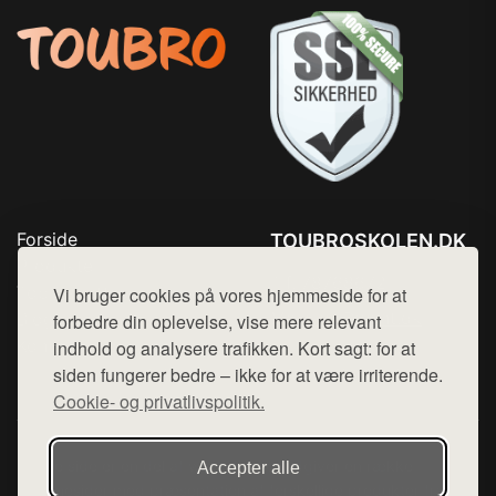
Forside
TOUBROSKOLEN.DK
Produkter
Tlf. 78768672
Top Rabatter
Vi bruger cookies på vores hjemmeside for at
Mail:
hej@want.dk
Blog
forbedre din oplevelse, vise mere relevant
Kontakt
indhold og analysere trafikken. Kort sagt: for at
Cookie- og privatlivspolitik
siden fungerer bedre – ikke for at være irriterende.
Cookie- og privatlivspolitik.
Denne side er en del af want.dk, der udgiver en række
Accepter alle
hjemmesider med præsentation af forskellige produkter fra