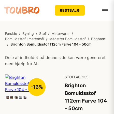
RESTSALG
Forside
/
Syning
/
Stof
/
Metervarer
/
Bomuldsstof i metermål
/
Mønstret Bomuldsstof
/
Brighton
/
Brighton Bomuldsstof 112cm Farve 104 - 50cm
Dele af indholdet på denne side kan være genereret
med hjælp fra AI.
STOFFABRICS
Brighton
-16%
Bomuldsstof
112cm Farve 104
- 50cm