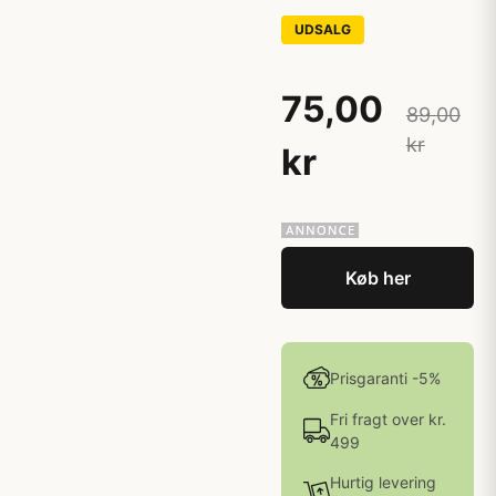
UDSALG
75,00
89,00
kr
kr
Køb her
Prisgaranti -5%
Fri fragt over kr.
499
Hurtig levering