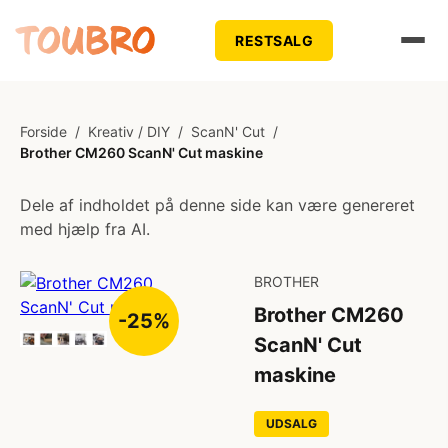
RESTSALG
Forside
/
Kreativ / DIY
/
ScanN' Cut
/
Brother CM260 ScanN' Cut maskine
Dele af indholdet på denne side kan være genereret
med hjælp fra AI.
BROTHER
Brother CM260
-25%
ScanN' Cut
maskine
UDSALG