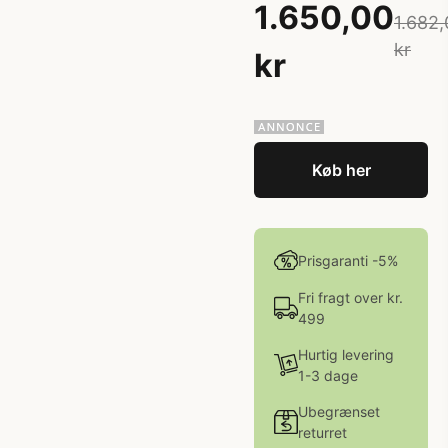
1.650,00
1.682,
kr
kr
Køb her
Prisgaranti -5%
Fri fragt over kr.
499
Hurtig levering
1-3 dage
Ubegrænset
returret