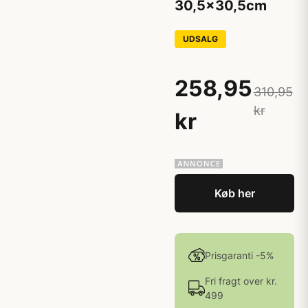
30,5x30,5cm
UDSALG
258,95
310,95
kr
kr
Køb her
Prisgaranti -5%
Fri fragt over kr.
499