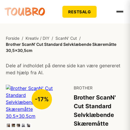
RESTSALG
Forside
/
Kreativ / DIY
/
ScanN' Cut
/
Brother ScanN' Cut Standard Selvklæbende Skæremåtte
30,5x30,5cm
Dele af indholdet på denne side kan være genereret
med hjælp fra AI.
BROTHER
Brother ScanN'
-17%
Cut Standard
Selvklæbende
Skæremåtte