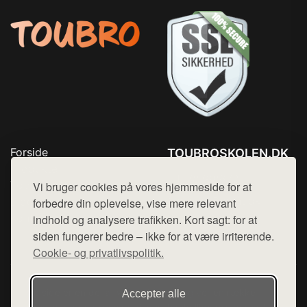
Forside
TOUBROSKOLEN.DK
Produkter
Tlf. 78768672
Top Rabatter
Vi bruger cookies på vores hjemmeside for at
Mail:
hej@want.dk
Blog
forbedre din oplevelse, vise mere relevant
Kontakt
indhold og analysere trafikken. Kort sagt: for at
Cookie- og privatlivspolitik
siden fungerer bedre – ikke for at være irriterende.
Cookie- og privatlivspolitik.
Denne side er en del af want.dk, der udgiver en række
Accepter alle