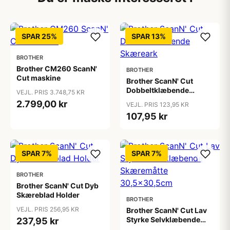
SPAR 25%
SPAR 13%
BROTHER
Brother CM260 ScanN'
BROTHER
Cut maskine
Brother ScanN' Cut
Dobbeltklæbende
VEJL. PRIS 3.748,75 KR
Skæreark
2.799,00 kr
VEJL. PRIS 123,95 KR
107,95 kr
SPAR 7%
SPAR 7%
BROTHER
Brother ScanN' Cut Dyb
Skæreblad Holder
BROTHER
VEJL. PRIS 256,95 KR
Brother ScanN' Cut Lav
Styrke Selvklæbende
237,95 kr
Skæremåtte